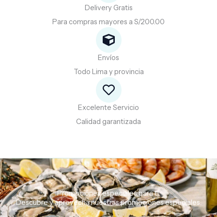
Delivery Gratis
Para compras mayores a S/200.00
Envíos
Todo Lima y provincia
Excelente Servicio
Calidad garantizada
Promociones especiales para ti.
Descubre
y
aprovecha
nuestras
promociones
especiales.