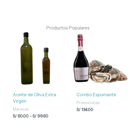
Productos Populares
Rango
de
precios:
desde
S/ 60.00
hasta
S/ 99.60
Aceite de Oliva Extra
Combo Espumante
Virgen
Promociones
Mariscos
S/
134.00
S/
60.00
-
S/
99.60