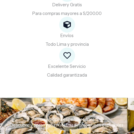
Delivery Gratis
Para compras mayores a S/200.00
Envíos
Todo Lima y provincia
Excelente Servicio
Calidad garantizada
Promociones especiales para ti.
Descubre
y
aprovecha
nuestras
promociones
especiales.