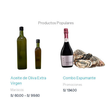
Productos Populares
Rango
de
precios:
desde
S/ 60.00
hasta
S/ 99.60
Aceite de Oliva Extra
Combo Espumante
Virgen
Promociones
Mariscos
S/
134.00
S/
60.00
-
S/
99.60