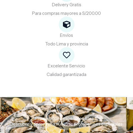
Delivery Gratis
Para compras mayores a S/200.00
Envíos
Todo Lima y provincia
Excelente Servicio
Calidad garantizada
Promociones especiales para ti.
Descubre
y
aprovecha
nuestras
promociones
especiales.