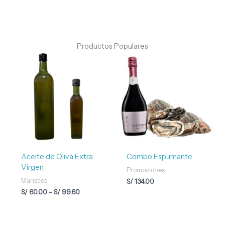
Productos Populares
Rango
de
precios:
desde
S/ 60.00
hasta
S/ 99.60
Aceite de Oliva Extra
Combo Espumante
Virgen
Promociones
Mariscos
S/
134.00
S/
60.00
-
S/
99.60