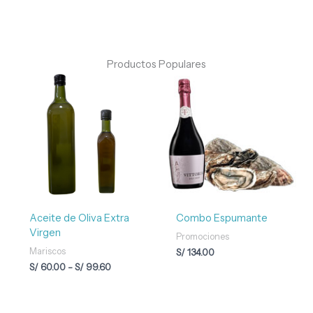
Productos Populares
Rango
de
precios:
desde
S/ 60.00
hasta
S/ 99.60
Aceite de Oliva Extra
Combo Espumante
Virgen
Promociones
Mariscos
S/
134.00
S/
60.00
-
S/
99.60