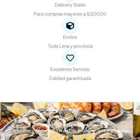
Delivery Gratis
Para compras mayores a S/200.00
Envíos
Todo Lima y provincia
Excelente Servicio
Calidad garantizada
Promociones especiales para ti.
Descubre
y
aprovecha
nuestras
promociones
especiales.