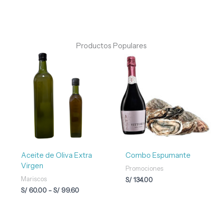
Productos Populares
Rango
de
precios:
desde
S/ 60.00
hasta
S/ 99.60
Aceite de Oliva Extra
Combo Espumante
Virgen
Promociones
Mariscos
S/
134.00
S/
60.00
-
S/
99.60