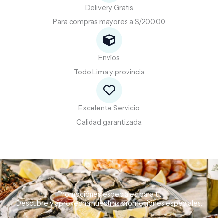
Delivery Gratis
Para compras mayores a S/200.00
Envíos
Todo Lima y provincia
Excelente Servicio
Calidad garantizada
Promociones especiales para ti.
Descubre
y
aprovecha
nuestras
promociones
especiales.