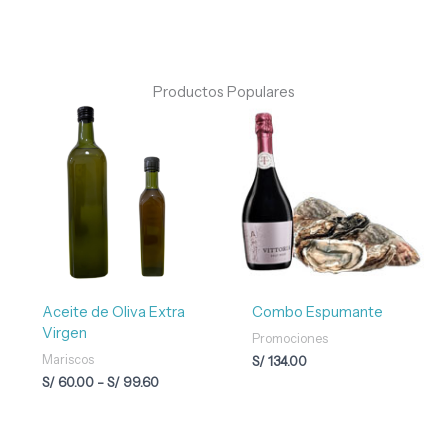
Productos Populares
Rango
de
precios:
desde
S/ 60.00
hasta
S/ 99.60
Aceite de Oliva Extra
Combo Espumante
Virgen
Promociones
Mariscos
S/
134.00
S/
60.00
-
S/
99.60