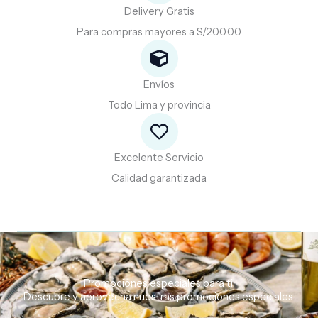
Delivery Gratis
Para compras mayores a S/200.00
Envíos
Todo Lima y provincia
Excelente Servicio
Calidad garantizada
Promociones especiales para ti.
Descubre
y
aprovecha
nuestras
promociones
especiales.