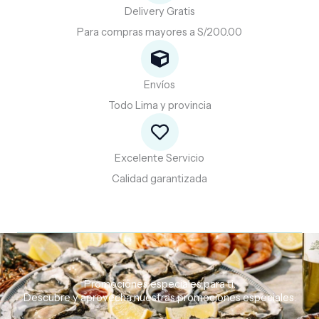
Delivery Gratis
Para compras mayores a S/200.00
Envíos
Todo Lima y provincia
Excelente Servicio
Calidad garantizada
Promociones especiales para ti.
Descubre
y
aprovecha
nuestras
promociones
especiales.