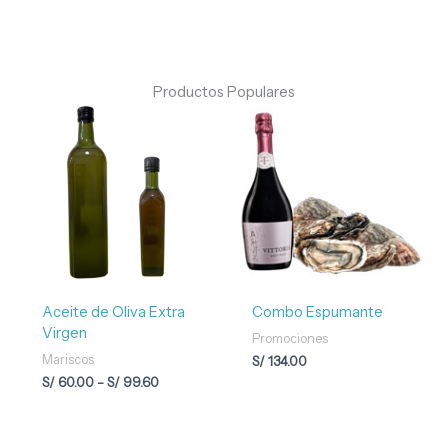
Productos Populares
Rango
de
precios:
desde
S/ 60.00
hasta
S/ 99.60
Aceite de Oliva Extra
Combo Espumante
Virgen
Promociones
Mariscos
S/
134.00
S/
60.00
-
S/
99.60