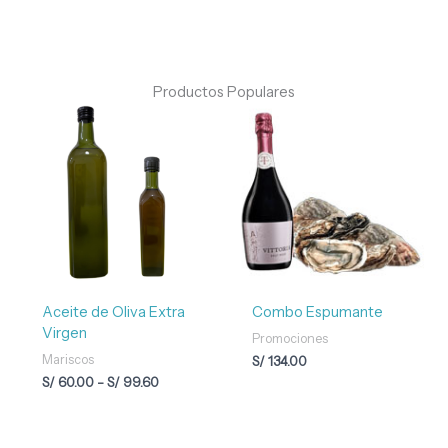
Productos Populares
Rango
de
precios:
desde
S/ 60.00
hasta
S/ 99.60
Aceite de Oliva Extra
Combo Espumante
Virgen
Promociones
Mariscos
S/
134.00
S/
60.00
-
S/
99.60