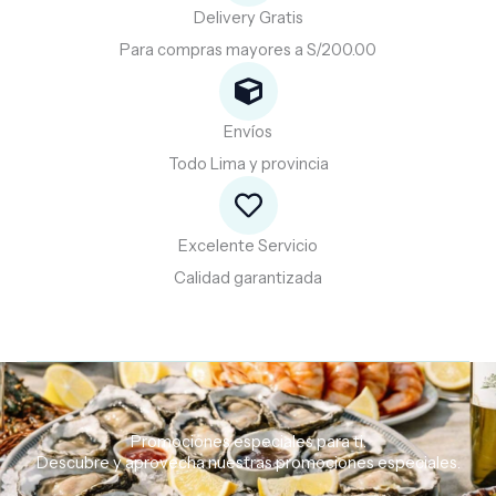
Delivery Gratis
Para compras mayores a S/200.00
Envíos
Todo Lima y provincia
Excelente Servicio
Calidad garantizada
Promociones especiales para ti.
Descubre
y
aprovecha
nuestras
promociones
especiales.