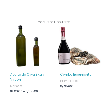
Productos Populares
Rango
de
precios:
desde
S/ 60.00
hasta
S/ 99.60
Aceite de Oliva Extra
Combo Espumante
Virgen
Promociones
Mariscos
S/
134.00
S/
60.00
-
S/
99.60