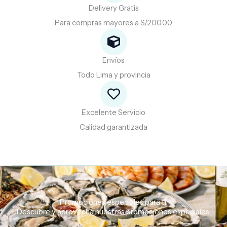
Delivery Gratis
Para compras mayores a S/200.00
Envíos
Todo Lima y provincia
Excelente Servicio
Calidad garantizada
Promociones especiales para ti.
Descubre
y
aprovecha
nuestras
promociones
especiales.