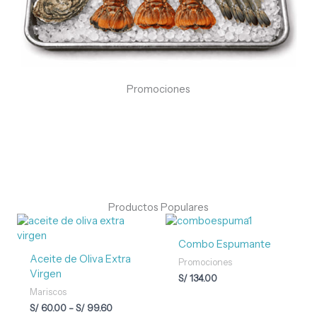
Promociones
Productos Populares
Rango
de
precios:
Combo Espumante
desde
Aceite de Oliva Extra
Promociones
S/ 60.00
Virgen
S/
134.00
hasta
S/ 99.60
Mariscos
S/
60.00
-
S/
99.60