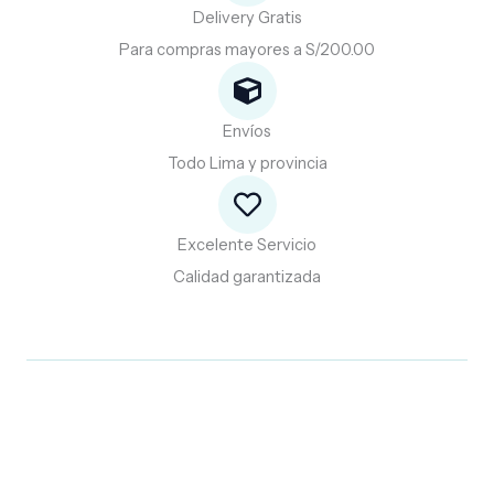
Delivery Gratis
Para compras mayores a S/200.00
Envíos
Todo Lima y provincia
Excelente Servicio
Calidad garantizada
Promociones especiales para ti.
Descubre
y
aprovecha
nuestras
promociones
especiales.