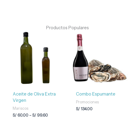
Productos Populares
Rango
de
precios:
desde
S/ 60.00
hasta
S/ 99.60
Aceite de Oliva Extra
Combo Espumante
Virgen
Promociones
Mariscos
S/
134.00
S/
60.00
-
S/
99.60