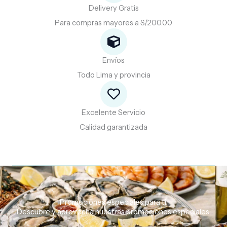
Delivery Gratis
Para compras mayores a S/200.00
Envíos
Todo Lima y provincia
Excelente Servicio
Calidad garantizada
Promociones especiales para ti.
Descubre
y
aprovecha
nuestras
promociones
especiales.