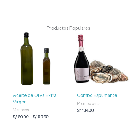
Productos Populares
Rango
de
precios:
desde
S/ 60.00
hasta
S/ 99.60
Aceite de Oliva Extra
Combo Espumante
Virgen
Promociones
Mariscos
S/
134.00
S/
60.00
-
S/
99.60