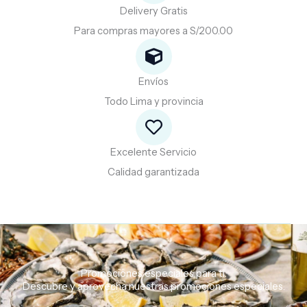
Delivery Gratis
Para compras mayores a S/200.00
Envíos
Todo Lima y provincia
Excelente Servicio
Calidad garantizada
Promociones especiales para ti.
Descubre
y
aprovecha
nuestras
promociones
especiales.