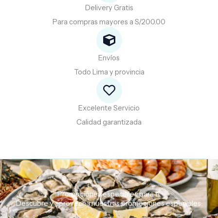
Delivery Gratis
Para compras mayores a S/200.00
Envíos
Todo Lima y provincia
Excelente Servicio
Calidad garantizada
Promociones especiales para ti.
Descubre
y
aprovecha
nuestras
promociones
especiales.