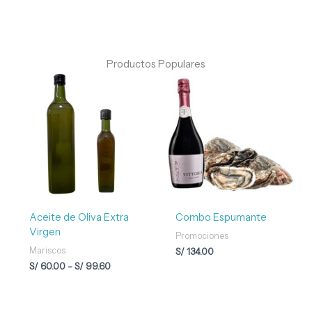
Productos Populares
Rango
de
precios:
desde
S/ 60.00
hasta
S/ 99.60
Aceite de Oliva Extra
Combo Espumante
Virgen
Promociones
Mariscos
S/
134.00
S/
60.00
-
S/
99.60