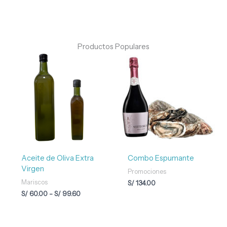
Productos Populares
Rango
de
precios:
desde
S/ 60.00
hasta
S/ 99.60
Aceite de Oliva Extra
Combo Espumante
Virgen
Promociones
Mariscos
S/
134.00
S/
60.00
-
S/
99.60