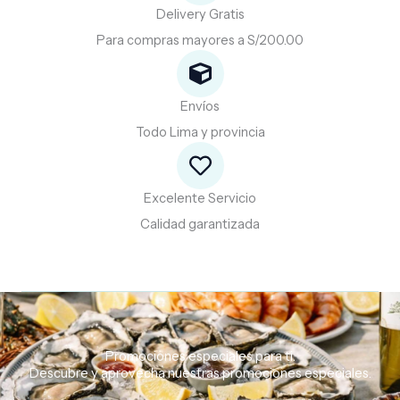
Delivery Gratis
Para compras mayores a S/200.00
Envíos
Todo Lima y provincia
Excelente Servicio
Calidad garantizada
Promociones especiales para ti.
Descubre
y
aprovecha
nuestras
promociones
especiales.