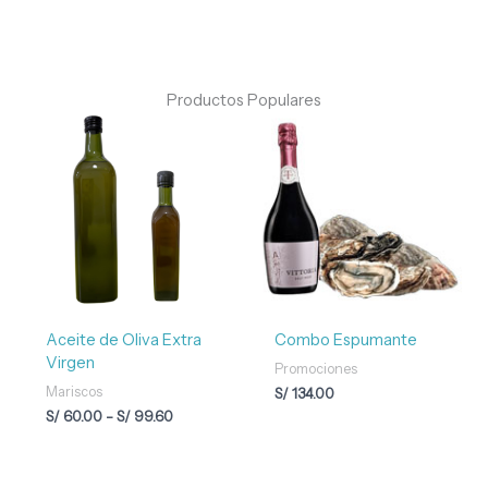
Productos Populares
Rango
de
precios:
desde
S/ 60.00
hasta
S/ 99.60
Aceite de Oliva Extra
Combo Espumante
Virgen
Promociones
Mariscos
S/
134.00
S/
60.00
-
S/
99.60