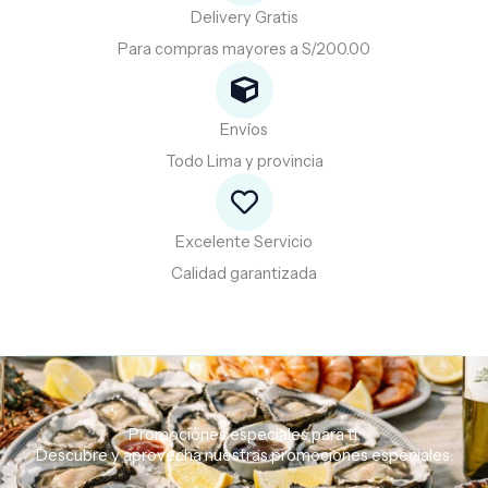
Delivery Gratis
Para compras mayores a S/200.00
Envíos
Todo Lima y provincia
Excelente Servicio
Calidad garantizada
Promociones especiales para ti.
Descubre
y
aprovecha
nuestras
promociones
especiales.