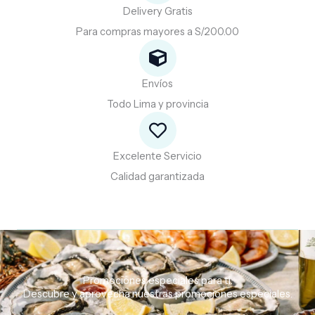
Delivery Gratis
Para compras mayores a S/200.00
Envíos
Todo Lima y provincia
Excelente Servicio
Calidad garantizada
Promociones especiales para ti.
Descubre
y
aprovecha
nuestras
promociones
especiales.