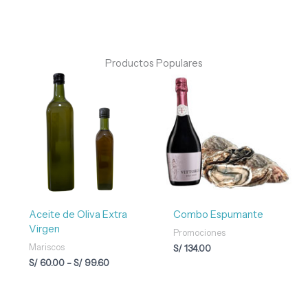
Productos Populares
Rango
de
precios:
desde
S/ 60.00
hasta
S/ 99.60
Aceite de Oliva Extra
Combo Espumante
Virgen
Promociones
Mariscos
S/
134.00
S/
60.00
-
S/
99.60