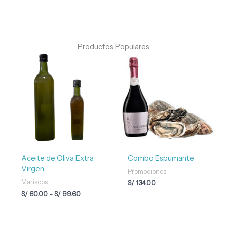
Productos Populares
Rango
de
precios:
desde
S/ 60.00
hasta
S/ 99.60
Aceite de Oliva Extra
Combo Espumante
Virgen
Promociones
Mariscos
S/
134.00
S/
60.00
-
S/
99.60