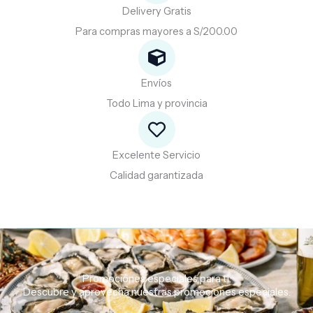
Delivery Gratis
Para compras mayores a S/200.00
Envíos
Todo Lima y provincia
Excelente Servicio
Calidad garantizada
Promociones especiales para ti.
Descubre
y
aprovecha
nuestras
promociones
especiales.