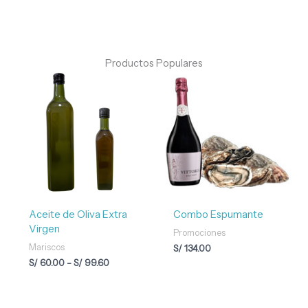
Productos Populares
Rango
de
precios:
desde
S/ 60.00
hasta
S/ 99.60
Aceite de Oliva Extra
Combo Espumante
Virgen
Promociones
Mariscos
S/
134.00
S/
60.00
-
S/
99.60