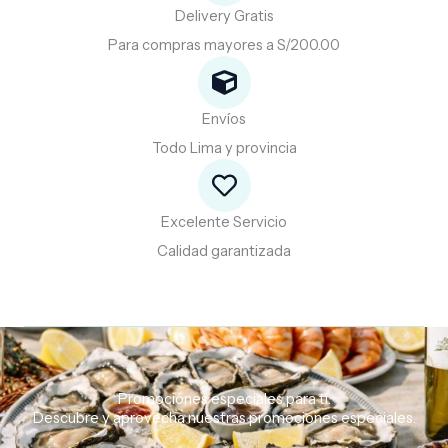
Delivery Gratis
Para compras mayores a S/200.00
Envíos
Todo Lima y provincia
Excelente Servicio
Calidad garantizada
Promociones especiales para ti.
Descubre
y
aprovecha
nuestras
promociones
especiales.