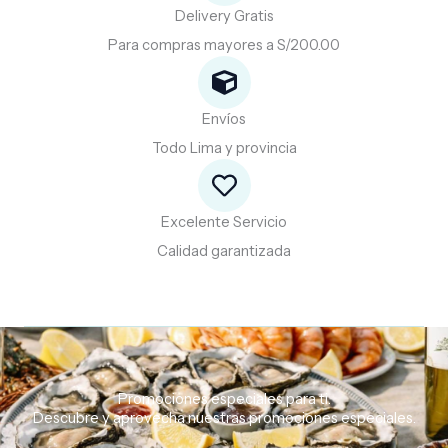
Delivery Gratis
Para compras mayores a S/200.00
Envíos
Todo Lima y provincia
Excelente Servicio
Calidad garantizada
Promociones especiales para ti.
Descubre
y
aprovecha
nuestras
promociones
especiales.