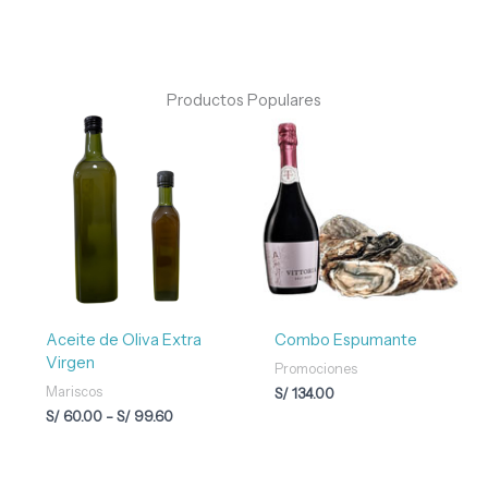
Productos Populares
Rango
de
precios:
desde
S/ 60.00
hasta
S/ 99.60
Aceite de Oliva Extra
Combo Espumante
Virgen
Promociones
Mariscos
S/
134.00
S/
60.00
-
S/
99.60