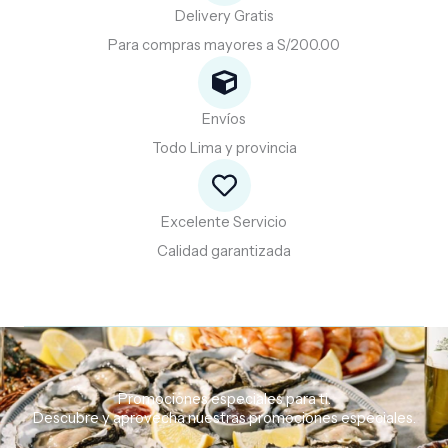
Delivery Gratis
Para compras mayores a S/200.00
Envíos
Todo Lima y provincia
Excelente Servicio
Calidad garantizada
Promociones especiales para ti.
Descubre
y
aprovecha
nuestras
promociones
especiales.