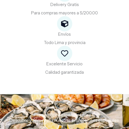
Delivery Gratis
Para compras mayores a S/200.00
Envíos
Todo Lima y provincia
Excelente Servicio
Calidad garantizada
Promociones especiales para ti.
Descubre
y
aprovecha
nuestras
promociones
especiales.