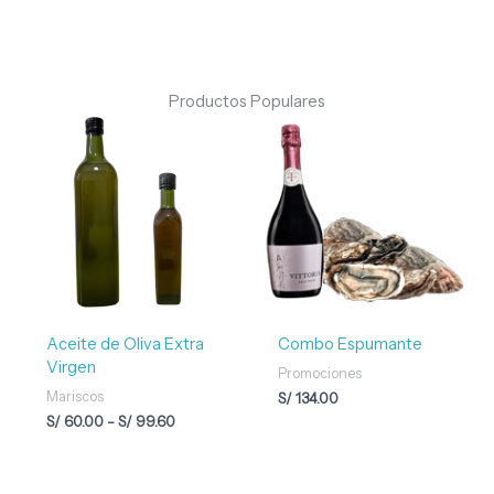
Productos Populares
Rango
de
precios:
desde
S/ 60.00
hasta
S/ 99.60
Aceite de Oliva Extra
Combo Espumante
Virgen
Promociones
Mariscos
S/
134.00
S/
60.00
-
S/
99.60