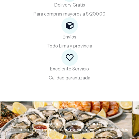
Delivery Gratis
Para compras mayores a S/200.00
Envíos
Todo Lima y provincia
Excelente Servicio
Calidad garantizada
Promociones especiales para ti.
Descubre
y
aprovecha
nuestras
promociones
especiales.