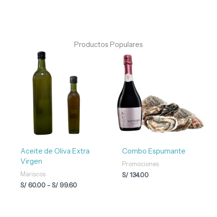
Productos Populares
Rango
de
precios:
desde
S/ 60.00
hasta
S/ 99.60
Aceite de Oliva Extra
Combo Espumante
Virgen
Promociones
Mariscos
S/
134.00
S/
60.00
-
S/
99.60