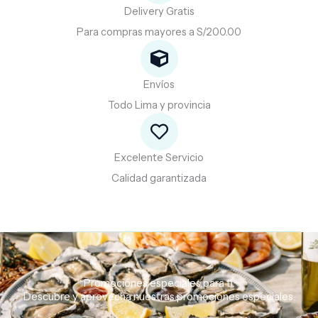
Delivery Gratis
Para compras mayores a S/200.00
Envíos
Todo Lima y provincia
Excelente Servicio
Calidad garantizada
Promociones especiales para ti.
Descubre
y
aprovecha
nuestras
promociones
especiales.