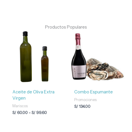
Productos Populares
Rango
de
precios:
desde
S/ 60.00
hasta
S/ 99.60
Aceite de Oliva Extra
Combo Espumante
Virgen
Promociones
Mariscos
S/
134.00
S/
60.00
-
S/
99.60