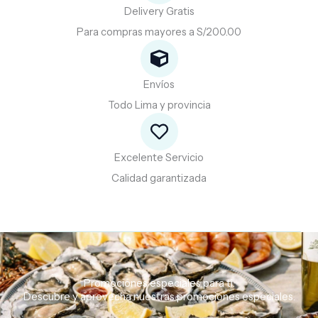
Delivery Gratis
Para compras mayores a S/200.00
Envíos
Todo Lima y provincia
Excelente Servicio
Calidad garantizada
Promociones especiales para ti.
Descubre
y
aprovecha
nuestras
promociones
especiales.