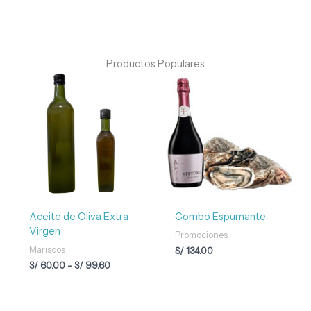
Productos Populares
Rango
de
precios:
desde
S/ 60.00
hasta
S/ 99.60
Aceite de Oliva Extra
Combo Espumante
Virgen
Promociones
Mariscos
S/
134.00
S/
60.00
-
S/
99.60