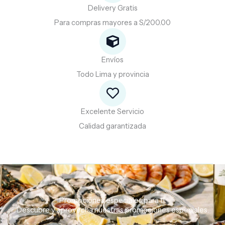
Delivery Gratis
Para compras mayores a S/200.00
Envíos
Todo Lima y provincia
Excelente Servicio
Calidad garantizada
Promociones especiales para ti.
Descubre
y
aprovecha
nuestras
promociones
especiales.