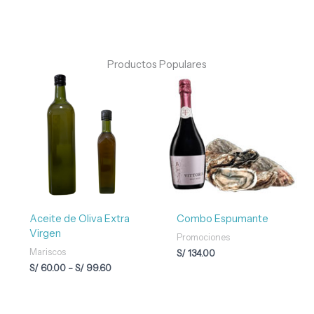
Productos Populares
Rango
de
precios:
desde
S/ 60.00
hasta
S/ 99.60
Aceite de Oliva Extra
Combo Espumante
Virgen
Promociones
Mariscos
S/
134.00
S/
60.00
-
S/
99.60