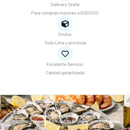
Delivery Gratis
Para compras mayores a S/200.00
Envíos
Todo Lima y provincia
Excelente Servicio
Calidad garantizada
Promociones especiales para ti.
Descubre
y
aprovecha
nuestras
promociones
especiales.