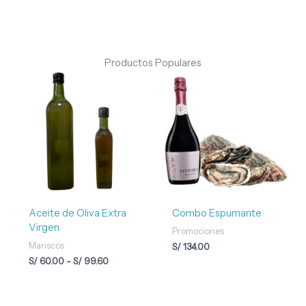
Productos Populares
Rango
de
precios:
desde
S/ 60.00
hasta
S/ 99.60
Aceite de Oliva Extra
Combo Espumante
Virgen
Promociones
Mariscos
S/
134.00
S/
60.00
-
S/
99.60