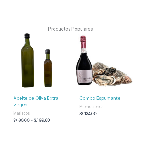
Productos Populares
Rango
de
precios:
desde
S/ 60.00
hasta
S/ 99.60
Aceite de Oliva Extra
Combo Espumante
Virgen
Promociones
Mariscos
S/
134.00
S/
60.00
-
S/
99.60