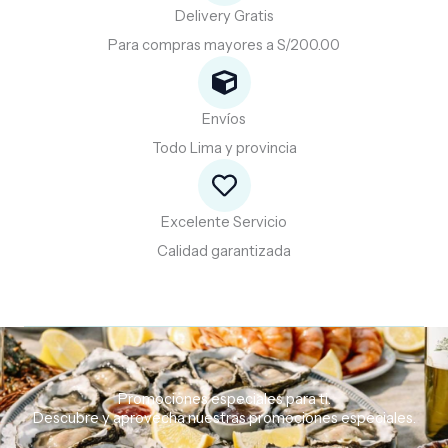
Delivery Gratis
Para compras mayores a S/200.00
Envíos
Todo Lima y provincia
Excelente Servicio
Calidad garantizada
Promociones especiales para ti.
Descubre
y
aprovecha
nuestras
promociones
especiales.