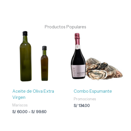
Productos Populares
Rango
de
precios:
desde
S/ 60.00
hasta
S/ 99.60
Aceite de Oliva Extra
Combo Espumante
Virgen
Promociones
Mariscos
S/
134.00
S/
60.00
-
S/
99.60