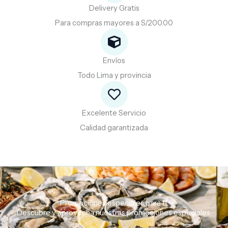
Delivery Gratis
Para compras mayores a S/200.00
Envíos
Todo Lima y provincia
Excelente Servicio
Calidad garantizada
Promociones especiales para ti.
Descubre
y
aprovecha
nuestras
promociones
especiales.