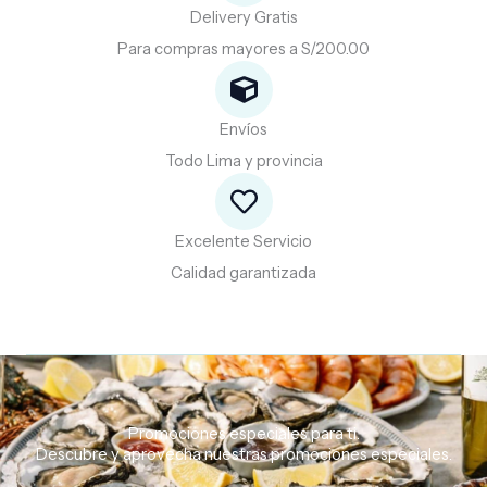
Delivery Gratis
Para compras mayores a S/200.00
Envíos
Todo Lima y provincia
Excelente Servicio
Calidad garantizada
Promociones especiales para ti.
Descubre
y
aprovecha
nuestras
promociones
especiales.