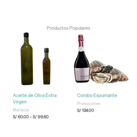
Productos Populares
Rango
de
precios:
desde
S/ 60.00
hasta
S/ 99.60
Aceite de Oliva Extra
Combo Espumante
Virgen
Promociones
Mariscos
S/
134.00
S/
60.00
-
S/
99.60