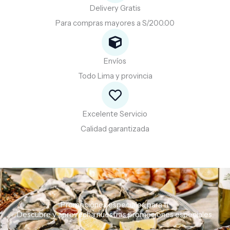
Delivery Gratis
Para compras mayores a S/200.00
Envíos
Todo Lima y provincia
Excelente Servicio
Calidad garantizada
Promociones especiales para ti.
Descubre
y
aprovecha
nuestras
promociones
especiales.