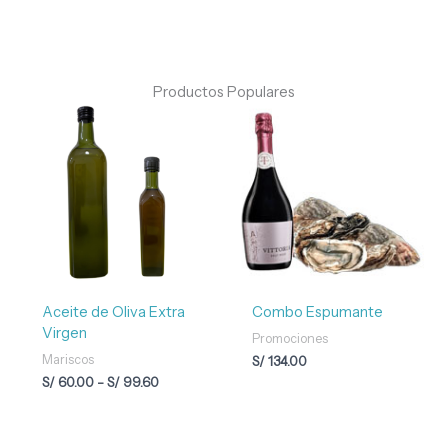
Productos Populares
Rango
de
precios:
desde
S/ 60.00
hasta
S/ 99.60
Aceite de Oliva Extra
Combo Espumante
Virgen
Promociones
Mariscos
S/
134.00
S/
60.00
-
S/
99.60