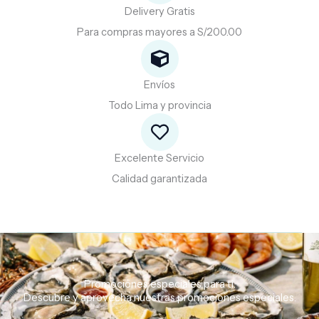
Delivery Gratis
Para compras mayores a S/200.00
Envíos
Todo Lima y provincia
Excelente Servicio
Calidad garantizada
Promociones especiales para ti.
Descubre
y
aprovecha
nuestras
promociones
especiales.