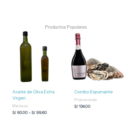
Productos Populares
Rango
de
precios:
desde
S/ 60.00
hasta
S/ 99.60
Aceite de Oliva Extra
Combo Espumante
Virgen
Promociones
Mariscos
S/
134.00
S/
60.00
-
S/
99.60