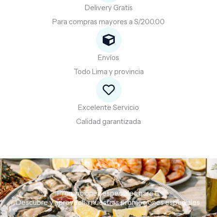
Delivery Gratis
Para compras mayores a S/200.00
Envíos
Todo Lima y provincia
Excelente Servicio
Calidad garantizada
Promociones especiales para ti.
Descubre
y
aprovecha
nuestras
promociones
especiales.