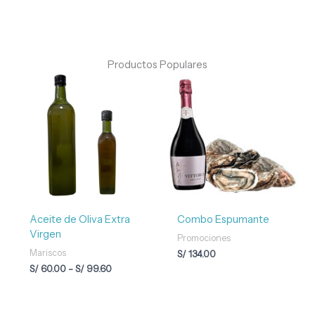
Productos Populares
Rango
de
precios:
desde
S/ 60.00
hasta
S/ 99.60
Aceite de Oliva Extra
Combo Espumante
Virgen
Promociones
Mariscos
S/
134.00
S/
60.00
-
S/
99.60