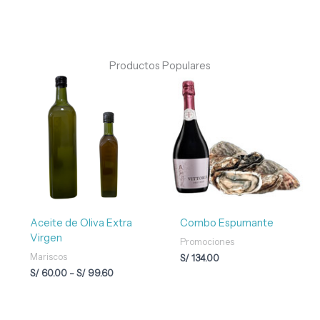
Productos Populares
Rango
de
precios:
desde
S/ 60.00
hasta
S/ 99.60
Aceite de Oliva Extra
Combo Espumante
Virgen
Promociones
Mariscos
S/
134.00
S/
60.00
-
S/
99.60