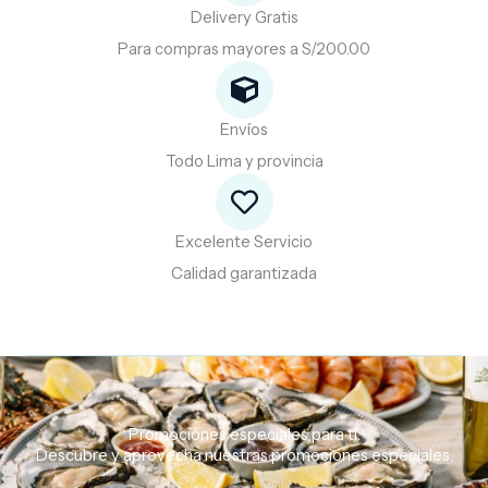
Delivery Gratis
Para compras mayores a S/200.00
Envíos
Todo Lima y provincia
Excelente Servicio
Calidad garantizada
Promociones especiales para ti.
Descubre
y
aprovecha
nuestras
promociones
especiales.