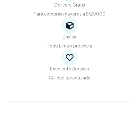
Delivery Gratis
Para compras mayores a S/200.00
Envíos
Todo Lima y provincia
Excelente Servicio
Calidad garantizada
Promociones especiales para ti.
Descubre
y
aprovecha
nuestras
promociones
especiales.