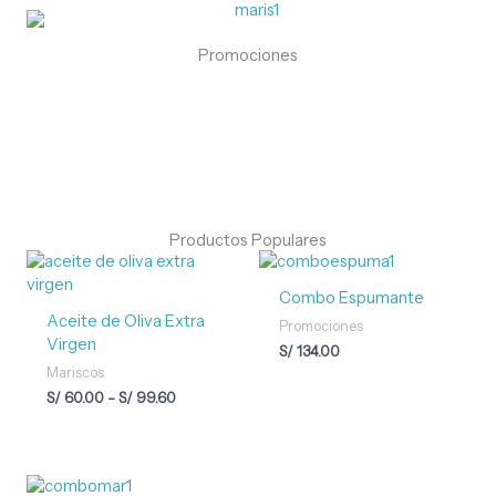
Promociones
Productos Populares
Rango
de
precios:
Combo Espumante
desde
Aceite de Oliva Extra
Promociones
S/ 60.00
Virgen
S/
134.00
hasta
S/ 99.60
Mariscos
S/
60.00
-
S/
99.60