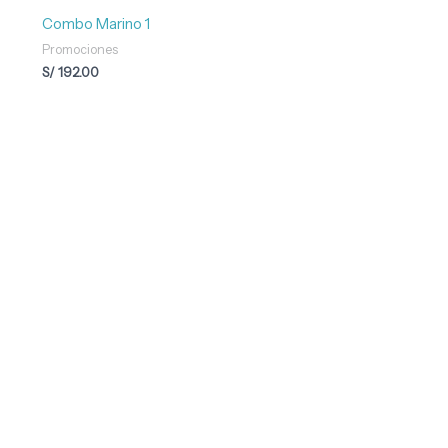
Combo Marino 1
Promociones
S/
192.00
Tu experiencia gourmet comienza aquí.
Explora nuestra tienda y descubre mariscos premium,
maridajes y accesorios para una experiencia completa.