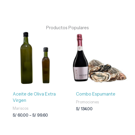
Productos Populares
Rango
de
precios:
desde
S/ 60.00
hasta
S/ 99.60
Aceite de Oliva Extra
Combo Espumante
Virgen
Promociones
Mariscos
S/
134.00
S/
60.00
-
S/
99.60