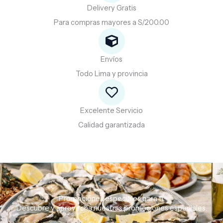
Delivery Gratis
Para compras mayores a S/200.00
Envíos
Todo Lima y provincia
Excelente Servicio
Calidad garantizada
Promociones especiales para ti.
Descubre
y
aprovecha
nuestras
promociones
especiales.