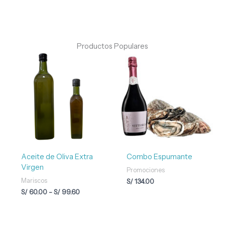
Productos Populares
Rango
de
precios:
desde
S/ 60.00
hasta
S/ 99.60
Aceite de Oliva Extra
Combo Espumante
Virgen
Promociones
Mariscos
S/
134.00
S/
60.00
-
S/
99.60