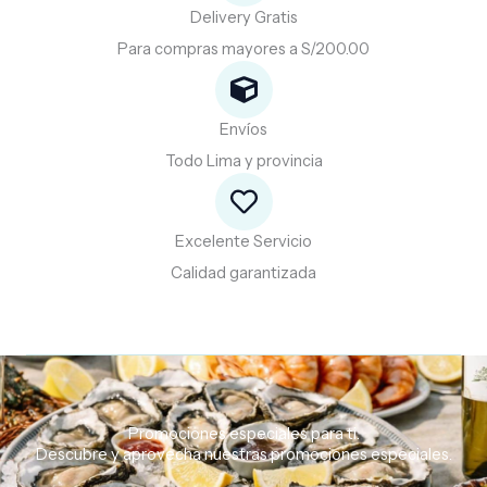
Delivery Gratis
Para compras mayores a S/200.00
Envíos
Todo Lima y provincia
Excelente Servicio
Calidad garantizada
Promociones especiales para ti.
Descubre
y
aprovecha
nuestras
promociones
especiales.