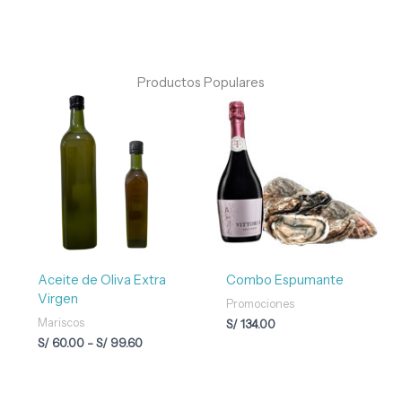
Productos Populares
Rango
de
precios:
desde
S/ 60.00
hasta
S/ 99.60
Aceite de Oliva Extra
Combo Espumante
Virgen
Promociones
Mariscos
S/
134.00
S/
60.00
-
S/
99.60