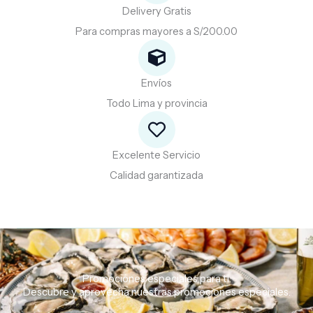
Delivery Gratis
Para compras mayores a S/200.00
Envíos
Todo Lima y provincia
Excelente Servicio
Calidad garantizada
Promociones especiales para ti.
Descubre
y
aprovecha
nuestras
promociones
especiales.