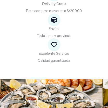
Delivery Gratis
Para compras mayores a S/200.00
Envíos
Todo Lima y provincia
Excelente Servicio
Calidad garantizada
Promociones especiales para ti.
Descubre
y
aprovecha
nuestras
promociones
especiales.