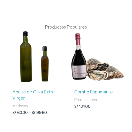
Productos Populares
Rango
de
precios:
desde
S/ 60.00
hasta
S/ 99.60
Aceite de Oliva Extra
Combo Espumante
Virgen
Promociones
Mariscos
S/
134.00
S/
60.00
-
S/
99.60