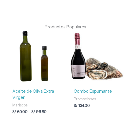
Productos Populares
Rango
de
precios:
desde
S/ 60.00
hasta
S/ 99.60
Aceite de Oliva Extra
Combo Espumante
Virgen
Promociones
Mariscos
S/
134.00
S/
60.00
-
S/
99.60