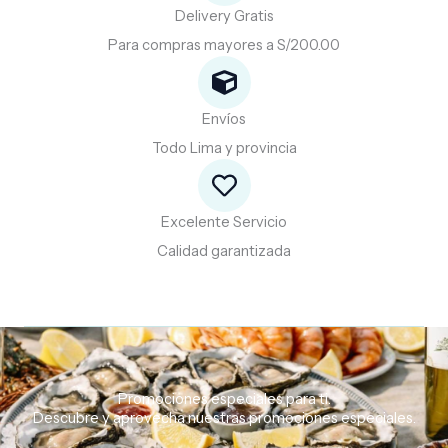
Delivery Gratis
Para compras mayores a S/200.00
Envíos
Todo Lima y provincia
Excelente Servicio
Calidad garantizada
Promociones especiales para ti.
Descubre
y
aprovecha
nuestras
promociones
especiales.