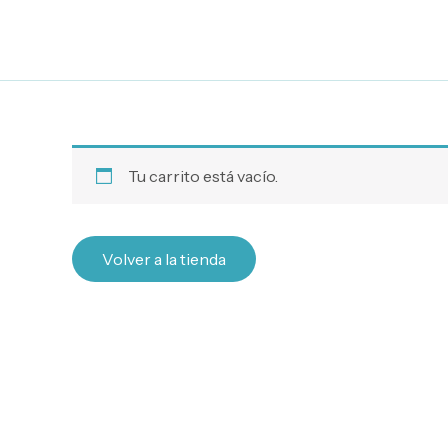
Ir
al
contenido
Tu carrito está vacío.
Volver a la tienda