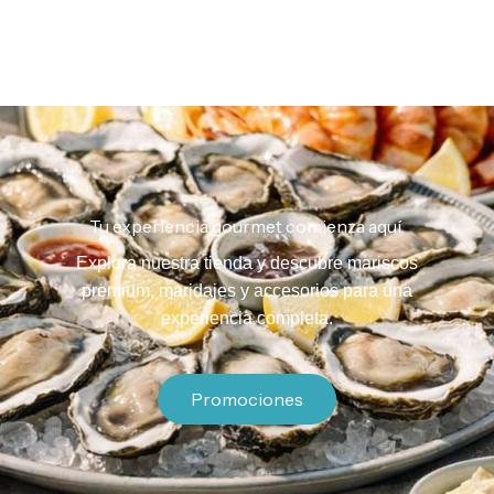
Tu experiencia gourmet comienza aquí.
Explora nuestra tienda y descubre mariscos
premium, maridajes y accesorios para una
experiencia completa.
Promociones